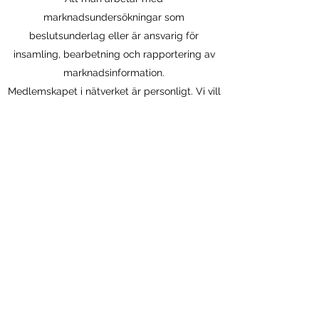
marknadsundersökningar som
beslutsunderlag eller är ansvarig för
insamling, bearbetning och rapportering av
marknadsinformation.​
Medlemskapet i nätverket är personligt. Vi vill
därför gärna ha in både en epostadress som
är privat och en företagsanknuten av dig så
att vi kan nå dig även om du byter arbete.
Svårt att bestämma dig? Kom på ett Swedish
Insighters-arrangemang utan kostnad innan
du bestämmer dig för att bli medlem i vårt
nätverk.
Klicka
här
för att bli medlem