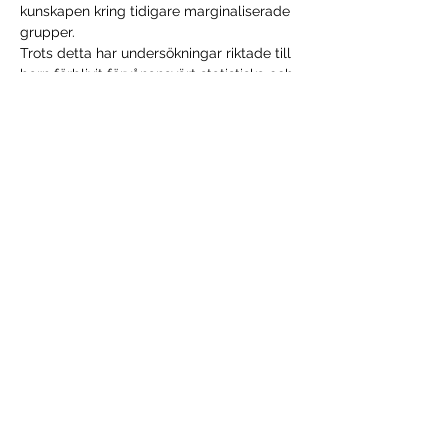
kunskapen kring tidigare marginaliserade 
grupper.
Trots detta har undersökningar riktade till 
barn förblivit förvånansvärt statistiska och 
ofta modellerats utifrån undersökningar 
riktade till vuxna och med fokus på vad 
vuxenvärlden tror är viktigt att veta om 
barns levnadsförhållanden. 
Barn har sällan bjudits in i planeringen 
eller analysen av undersökningen och allt 
för ofta anses det inte viktigt att 
återkoppla resultaten på ett sätt som 
riktar sig till…
Läs mer >
Dela detta evenemang