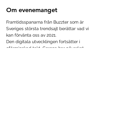
Om evenemanget
Framtidsspanarna från Buzzter som är 
Sveriges största trendsajt berättar vad vi 
kan förvänta oss av 2021.  
Den digitala utvecklingen fortsätter i 
oförminskad takt, Corona har påverkat 
hela samhället och den ekonomiska 
utvecklingen är i allra högsta grad osäker. 
På toppen av det har vi en 
klimatutmaning som måste lösas.
Seminariet äger rum den 28/1 kl 09.00-
10.00
Dela detta evenemang