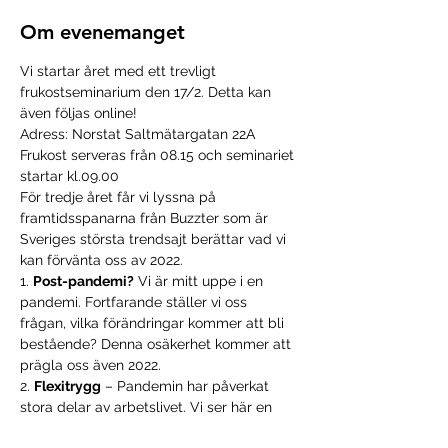
Om evenemanget
Vi startar året med ett trevligt 
frukostseminarium den 17/2. Detta kan 
även följas online!
Adress: Norstat Saltmätargatan 22A 
Frukost serveras från 08.15 och seminariet 
startar kl.09.00 
För tredje året får vi lyssna på 
framtidsspanarna från Buzzter som är 
Sveriges största trendsajt berättar vad vi 
kan förvänta oss av 2022.  
1. 
Post-pandemi?
 Vi är mitt uppe i en 
pandemi. Fortfarande ställer vi oss 
frågan, vilka förändringar kommer att bli 
bestående? Denna osäkerhet kommer att 
prägla oss även 2022.

2. 
Flexitrygg
 – Pandemin har påverkat 
stora delar av arbetslivet. Vi ser här en 
utveckling där arbetstagare vill ha både 