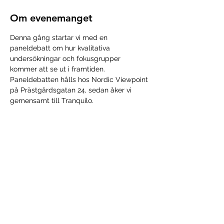
Om evenemanget
Denna gång startar vi med en 
paneldebatt om hur kvalitativa 
undersökningar och fokusgrupper 
kommer att se ut i framtiden. 
Paneldebatten hålls hos Nordic Viewpoint 
på Prästgårdsgatan 24, sedan åker vi 
gemensamt till Tranquilo.
Anmäl dig till paneldebatten 
här
Nu börjar vi även använda Eventbrite för 
anmälan.
ANMÄL DIG TILL RB GÖTEBORG 
HÄR
!
Dela detta evenemang