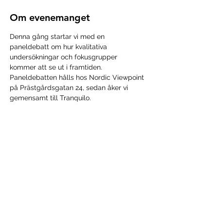
Om evenemanget
Denna gång startar vi med en 
paneldebatt om hur kvalitativa 
undersökningar och fokusgrupper 
kommer att se ut i framtiden. 
Paneldebatten hålls hos Nordic Viewpoint 
på Prästgårdsgatan 24, sedan åker vi 
gemensamt till Tranquilo.
Anmäl dig till paneldebatten 
här
Nu börjar vi även använda Eventbrite för 
anmälan.
ANMÄL DIG TILL RB GÖTEBORG 
HÄR
!
Dela detta evenemang