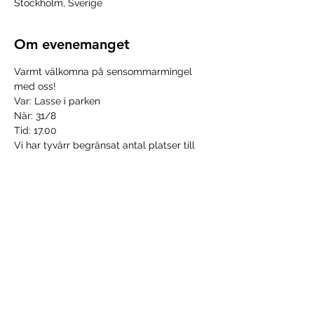
Stockholm, Sverige
Om evenemanget
Varmt välkomna på sensommarmingel 
med oss!
Var: Lasse i parken 
När: 31/8
Tid: 17.00
Vi har tyvärr begränsat antal platser till 
detta event så först till kvarn gäller! 
Är det så att du bokat in dig men inte kan 
komma vänligen avanmäl dig så någon 
annan medlem kan gå! 
Läs mer >
Dela detta evenemang